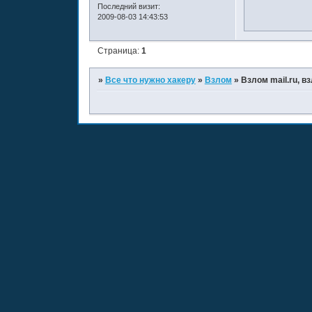
Последний визит:
2009-08-03 14:43:53
Страница:
1
»
Все что нужно хакеру
»
Взлом
»
Взлом mail.ru, в