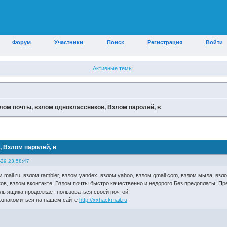
Форум
Участники
Поиск
Регистрация
Войти
Активные темы
злом почты, взлом одноклассников, Взлом паролей, в
, Взлом паролей, в
-29 23:58:47
 mail.ru, взлом rambler, взлом yandex, взлом yahoo, взлом gmail.com, взлом мыла, взло
ов, взлом вконтакте. Взлом почты быстро качественно и недорого!Без предоплаты! Пр
ель ящика продолжает пользоваться своей почтой!
ознакомиться на нашем сайте
http://xxhackmail.ru