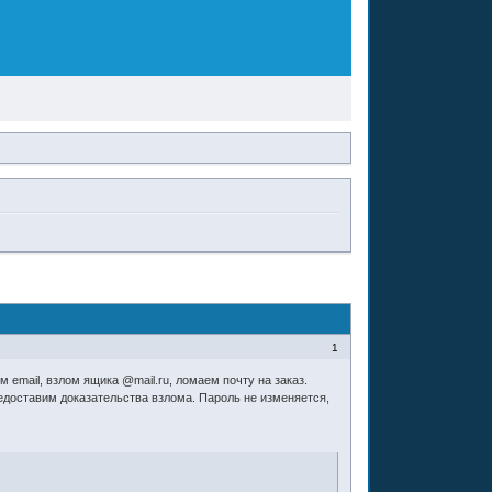
1
м email, взлом ящика @mail.ru, ломаем почту на заказ.
едоставим доказательства взлома. Пароль не изменяется,