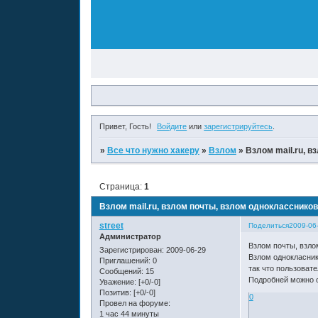
Привет, Гость!
Войдите
или
зарегистрируйтесь
.
»
Все что нужно хакеру
»
Взлом
»
Взлом mail.ru, в
Страница:
1
Взлом mail.ru, взлом почты, взлом одноклассников
street
Поделиться
2009-06
Администратор
Взлом почты, взлом
Зарегистрирован
: 2009-06-29
Взлом однокласник
Приглашений:
0
так что пользоват
Сообщений:
15
Подробней можно 
Уважение:
[+0/-0]
Позитив:
[+0/-0]
0
Провел на форуме:
1 час 44 минуты